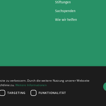
Stiftungen
Sachspenden
Wie wir helfen
site zu verbessern. Durch die weitere Nutzung unserer Webseite
Impressumg
Datenschutz
Cookies
htlinie zu.
Weitere Informationen
TARGETING
FUNKTIONALITÄT