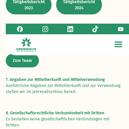
Tätigkeitsbericht
Tätigkeitsbericht
2023
2024
6. Personalstruktur
Für den Kinderhilfe e.V. arbeiten 30 hauptamtliche
Mitarbeiter*innen und 180 Ehrenamtliche (Stand Februar
2026). Erfahren Sie zudem mehr über
unser Team
.
Zum Team
7. Angaben zur Mittelherkunft und Mittelverwendung
Ausführliche Angaben zur Mittelherkunft und zur Verwendung
stellen wir im Jahresabschluss bereit.
8. Gesellschaftsrechtliche Verbundenheit mit Dritten
Es bestehen keine gesellschaftlichen Verbindungen mit
Dritten.