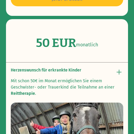
50 EUR
monatlich
Herzenswunsch für erkrankte Kinder
Mit schon 50€ im Monat ermöglichen Sie einem
Geschwister- oder Trauerkind die Teilnahme an einer
Reittherapie
.
Dieses Angebot stärkt die Kinder in körperlicher und
seelischer Hinsicht. Betroffene Kinder wachsen bei der
Arbeit mit den Tieren über sich hinaus und nehmen
dieses Gefühl mit in ihren von Krankheit oder Trauer
geprägten Alltag.