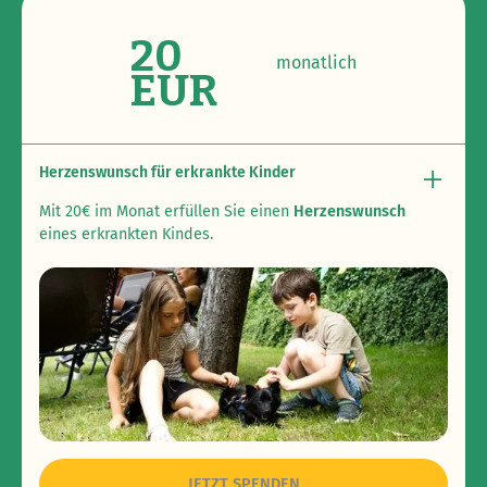
20
monatlich
EUR
Herzenswunsch für erkrankte Kinder
Mit 20€ im Monat erfüllen Sie einen
Herzenswunsch
eines erkrankten Kindes.
Durch unseren Sozialfonds helfen Sie bedarfsgerecht
und schenken Familien bspw. einen Spaßbadbesuch,
ermöglichen Freizeitangebote oder finanzieren einen
anderen Kinderwunsch, der in den schwierigen Zeiten ein
Lachen schenkt.
JETZT SPENDEN