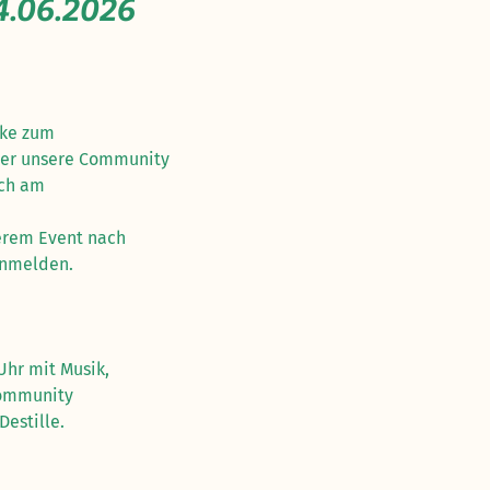
14.06.2026
cke zum
über unsere Community
uch am
erem Event nach
 anmelden.
hr mit Musik,
Community
estille.