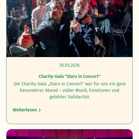
30.03.2026
Charity-Gala "Stars in Concert"
Die Charity-Gala „Stars in Concert“ war für uns ein ganz
besonderer Abend – voller Musik, Emotionen und
gelebter Solidarität.
Weiterlesen