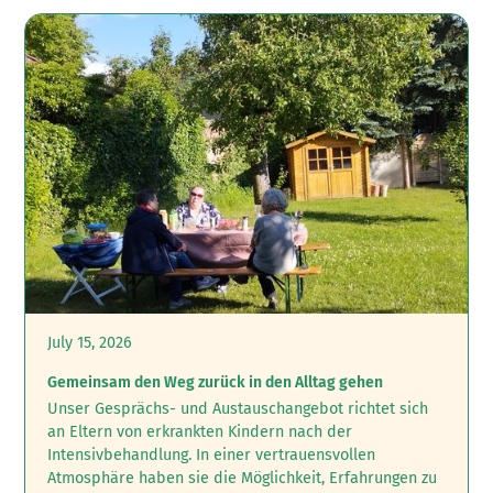
July 15, 2026
Gemeinsam den Weg zurück in den Alltag gehen
Unser Gesprächs- und Austauschangebot richtet sich
an Eltern von erkrankten Kindern nach der
Intensivbehandlung.‍ In einer vertrauensvollen
Atmosphäre haben sie die Möglichkeit, Erfahrungen zu