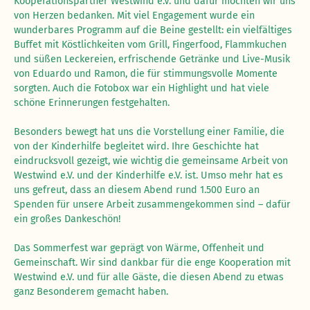
Kooperationspartner Westwind e.V. und dafür möchten wir uns
von Herzen bedanken. Mit viel Engagement wurde ein
wunderbares Programm auf die Beine gestellt: ein vielfältiges
Buffet mit Köstlichkeiten vom Grill, Fingerfood, Flammkuchen
und süßen Leckereien, erfrischende Getränke und Live-Musik
von Eduardo und Ramon, die für stimmungsvolle Momente
sorgten. Auch die Fotobox war ein Highlight und hat viele
schöne Erinnerungen festgehalten.
Besonders bewegt hat uns die Vorstellung einer Familie, die
von der Kinderhilfe begleitet wird. Ihre Geschichte hat
eindrucksvoll gezeigt, wie wichtig die gemeinsame Arbeit von
Westwind e.V. und der Kinderhilfe e.V. ist. Umso mehr hat es
uns gefreut, dass an diesem Abend rund 1.500 Euro an
Spenden für unsere Arbeit zusammengekommen sind – dafür
ein großes Dankeschön!
Das Sommerfest war geprägt von Wärme, Offenheit und
Gemeinschaft. Wir sind dankbar für die enge Kooperation mit
Westwind e.V. und für alle Gäste, die diesen Abend zu etwas
ganz Besonderem gemacht haben.