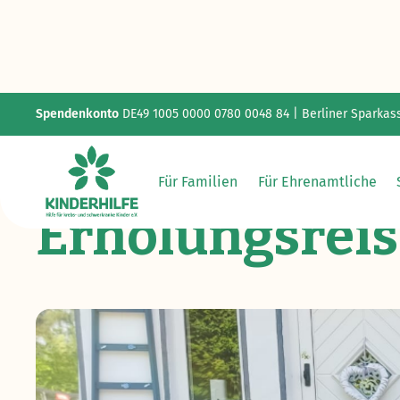
Spendenkonto
DE49 1005 0000 0780 0048 84 | Berliner Sparkas
Für Familien
Für Ehrenamtliche
Erholungsrei